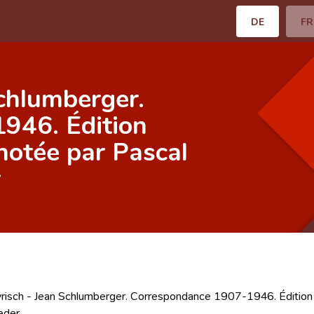
DE
FR
chlumberger.
946. Édition
nnotée par Pascal
r
risch - Jean Schlumberger. Correspondance 1907-1946. Édition é
eder