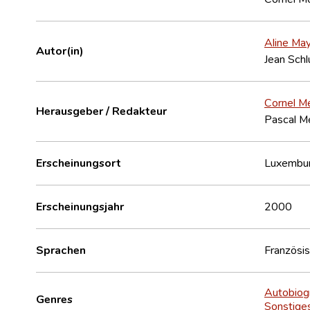
Aline Ma
Autor(in)
Jean Sch
Cornel M
Herausgeber / Redakteur
Pascal Me
Erscheinungsort
Luxembu
Erscheinungsjahr
2000
Sprachen
Französi
Autobiog
Genres
Sonstige