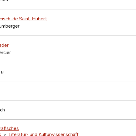
yrisch-de Saint-Hubert
lumberger
eder
rcier
rg
sch
rafisches
s
Literatur- und Kulturwissenschaft
>