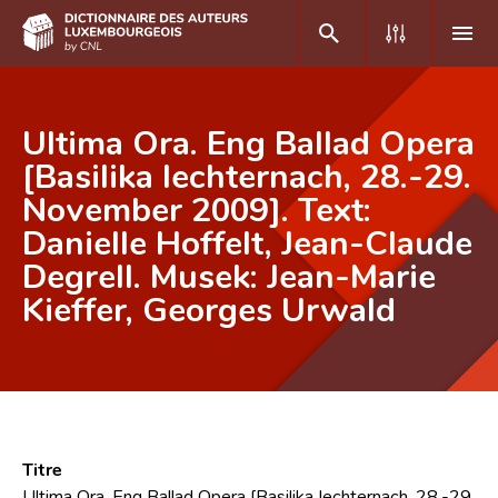
DE
FR
Ultima Ora. Eng Ballad Opera
[Basilika Iechternach, 28.-29.
November 2009]. Text:
Accueil
Danielle Hoffelt, Jean-Claude
Auteur(e)s A-Z
Degrell. Musek: Jean-Marie
Recherche avancée
Kieffer, Georges Urwald
Foire aux questions
CNL
Équipe scientifique
Titre
Contact
Ultima Ora. Eng Ballad Opera [Basilika Iechternach, 28.-29.