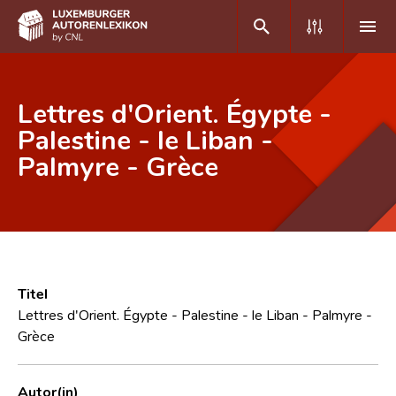
DE
FR
Lettres d'Orient. Égypte -
Palestine - le Liban -
Palmyre - Grèce
Home
Autor(inn)en A-Z
Erweiterte Suche
Häufige Fragen und Antworten
Titel
CNL
Lettres d'Orient. Égypte - Palestine - le Liban - Palmyre -
Grèce
Forschungsgruppe
Kontakt
Autor(in)