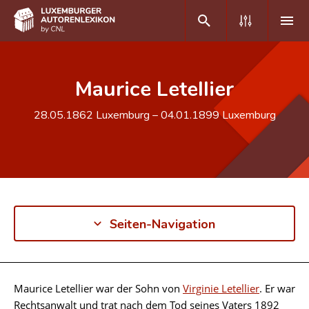
DE
FR
Maurice Letellier
28.05.1862
Luxemburg
–
04.01.1899
Luxemburg
Home
Autor(inn)en A-Z
Erweiterte Suche
Häufige Fragen und Antworten
Seiten-Navigation
CNL
Forschungsgruppe
Maurice Letellier war der Sohn von
Virginie Letellier
. Er war
Kontakt
Biographie
Rechtsanwalt und trat nach dem Tod seines Vaters 1892