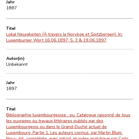
Jahr
1887
Titel
Lokal Neuigkeiten [À travers la Norvège et Spitzbergen]. In:
Luxemburger Wort 16.06.1897, S. 3 & 19.06.1897
Autor(in)
Unbekannt
Jahr
1897
Titel
Bibliographie luxembourgeoise : ou. Catalogue raisonné de tous
les ouvrages ou travaux littéraires publiés par des
Luxembourgeois ou dans le Grand-Duché actuel de
Luxembourg. Partie 1. Les auteurs connus. par Martin Blum.
Nouv. éd., complétée, avec introd. et index analytique par Carlo