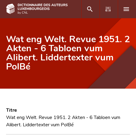
DE
FR
Wat eng Welt. Revue 1951. 2
Akten - 6 Tabloen vum
Alibert. Liddertexter vum
Accueil
PolBé
Auteur(e)s A-Z
Recherche avancée
Foire aux questions
CNL
Titre
Équipe scientifique
Wat eng Welt. Revue 1951. 2 Akten - 6 Tabloen vum
Alibert. Liddertexter vum PolBé
Contact