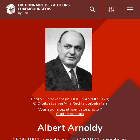
DE
FR
Accueil
Auteur(e)s A-Z
Recherche avancée
Foire aux questions
Photo :
Unbekannt (In: HOFFMANN II S. 120)
©
Droits réservés/Alle Rechte vorbehalten
CNL
Vous souhaitez utiliser cette photo ?
Contactez-nous
Équipe scientifique
Albert Arnoldy
Contact
15.05.1904
Luxembourg
–
02.08.1974
Luxembourg