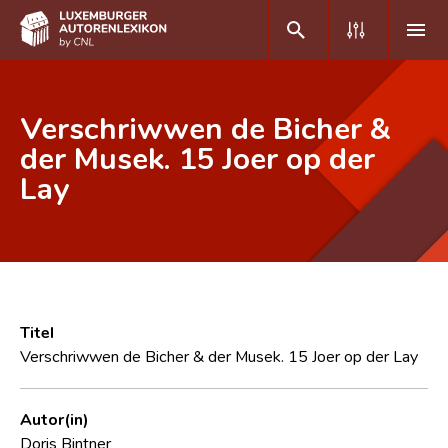
DE
FR
Verschriwwen de Bicher &
der Musek. 15 Joer op der
Lay
Home
Autor(inn)en A-Z
Erweiterte Suche
Häufige Fragen und Antworten
Titel
CNL
Verschriwwen de Bicher & der Musek. 15 Joer op der Lay
Forschungsgruppe
Autor(in)
Kontakt
Doris Bintner