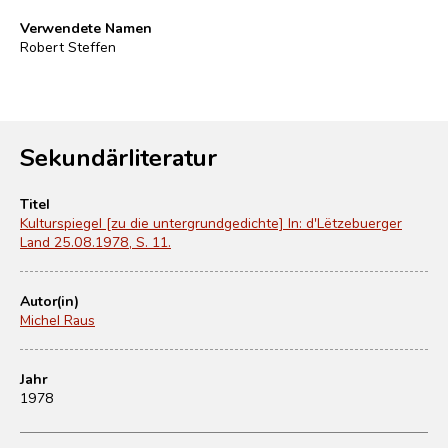
Verwendete Namen
Robert Steffen
Sekundärliteratur
Titel
Kulturspiegel [zu die untergrundgedichte] In: d'Lëtzebuerger
Land 25.08.1978, S. 11.
Autor(in)
Michel Raus
Jahr
1978