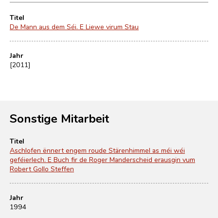
Titel
De Mann aus dem Séi. E Liewe virum Stau
Jahr
[2011]
Sonstige Mitarbeit
Titel
Aschlofen ënnert engem roude Stärenhimmel as méi wéi
geféierlech. E Buch fir de Roger Manderscheid erausgin vum
Robert Gollo Steffen
Jahr
1994