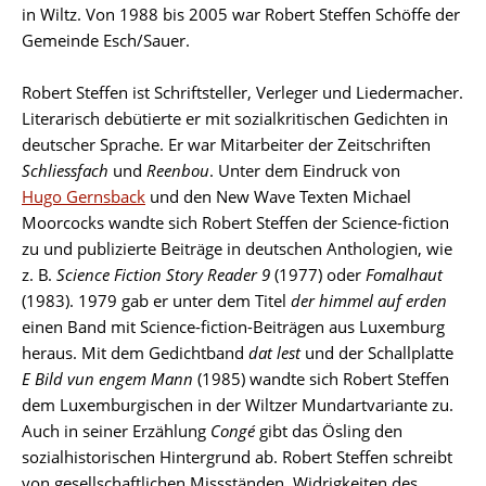
in Wiltz. Von 1988 bis 2005 war Robert Steffen Schöffe der
Gemeinde Esch/Sauer.
Robert Steffen ist Schriftsteller, Verleger und Liedermacher.
Literarisch debütierte er mit sozialkritischen Gedichten in
deutscher Sprache. Er war Mitarbeiter der Zeitschriften
Schliessfach
und
Reenbou
. Unter dem Eindruck von
Hugo Gernsback
und den New Wave Texten Michael
Moorcocks wandte sich Robert Steffen der Science-fiction
zu und publizierte Beiträge in deutschen Anthologien, wie
z. B.
Science Fiction Story Reader 9
(1977) oder
Fomalhaut
(1983). 1979 gab er unter dem Titel
der himmel auf erden
einen Band mit Science-fiction-Beiträgen aus Luxemburg
heraus. Mit dem Gedichtband
dat
lest
und der Schallplatte
E Bild vun engem Mann
(1985) wandte sich Robert Steffen
dem Luxemburgischen in der Wiltzer Mundartvariante zu.
Auch in seiner Erzählung
Congé
gibt das Ösling den
sozialhistorischen Hintergrund ab. Robert Steffen schreibt
von gesellschaftlichen Missständen, Widrigkeiten des