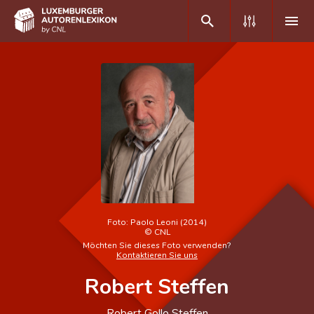
DE
FR
Home
Autor(inn)en A-Z
Erweiterte Suche
Häufige Fragen und Antworten
Foto:
Paolo Leoni (2014)
©
CNL
CNL
Möchten Sie dieses Foto verwenden?
Kontaktieren Sie uns
Forschungsgruppe
Robert Steffen
Kontakt
Robert Gollo Steffen