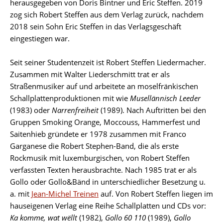
herausgegeben von Doris Bintner und Eric Steffen. 2019
zog sich Robert Steffen aus dem Verlag zurück, nachdem
2018 sein Sohn Eric Steffen in das Verlagsgeschäft
eingestiegen war.
Seit seiner Studentenzeit ist Robert Steffen Liedermacher.
Zusammen mit Walter Liederschmitt trat er als
Straßenmusiker auf und arbeitete an moselfränkischen
Schallplattenproduktionen mit wie
Musellännisch Leeder
(1983) oder
Narrenfreiheit
(1989). Nach Auftritten bei den
Gruppen Smoking Orange, Moccouss, Hammerfest und
Saitenhieb gründete er 1978 zusammen mit Franco
Garganese die Robert Stephen-Band, die als erste
Rockmusik mit luxemburgischen, von Robert Steffen
verfassten Texten herausbrachte. Nach 1985 trat er als
Gollo oder Gollo&Bänd in unterschiedlicher Besetzung u.
a. mit
Jean-Michel Treinen
auf. Von Robert Steffen liegen im
hauseigenen Verlag eine Reihe Schallplatten und CDs vor:
Ka komme, wat wëllt
(1982),
Gollo 60 110
(1989),
Gollo