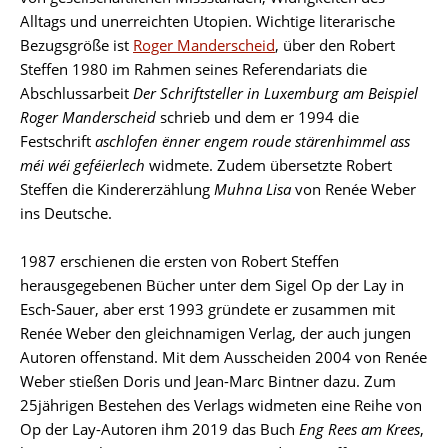
Alltags und unerreichten Utopien. Wichtige literarische
Bezugsgröße ist
Roger Manderscheid
, über den Robert
Steffen 1980 im Rahmen seines Referendariats die
Abschlussarbeit
Der Schriftsteller in Luxemburg am Beispiel
Roger Manderscheid
schrieb und dem er 1994 die
Festschrift
aschlofen ënner engem roude stärenhimmel ass
méi wéi geféierlech
widmete. Zudem übersetzte Robert
Steffen die Kindererzählung
Muhna Lisa
von Renée Weber
ins Deutsche.
1987 erschienen die ersten von Robert Steffen
herausgegebenen Bücher unter dem Sigel Op der Lay in
Esch-Sauer, aber erst 1993 gründete er zusammen mit
Renée Weber den gleichnamigen Verlag, der auch jungen
Autoren offenstand. Mit dem Ausscheiden 2004 von Renée
Weber stießen Doris und Jean-Marc Bintner dazu. Zum
25jährigen Bestehen des Verlags widmeten eine Reihe von
Op der Lay-Autoren ihm 2019 das Buch
Eng Rees am Krees
,