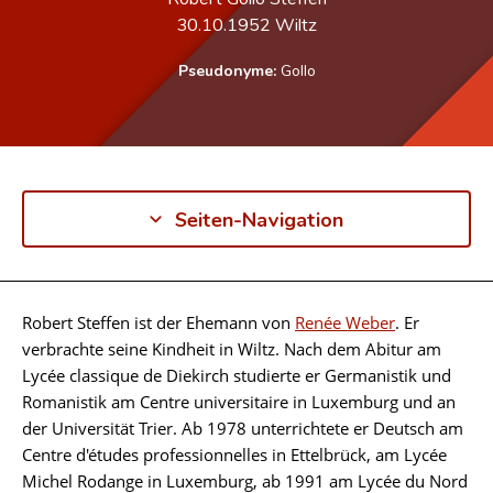
30.10.1952
Wiltz
Pseudonyme:
Gollo
Seiten-Navigation
Robert Steffen ist der Ehemann von
Renée Weber
. Er
Biographie
verbrachte seine Kindheit in Wiltz. Nach dem Abitur am
Lycée classique de Diekirch studierte er Germanistik und
Romanistik am Centre universitaire in Luxemburg und an
der Universität Trier. Ab 1978 unterrichtete er Deutsch am
Centre d'études professionnelles in Ettelbrück, am Lycée
Michel Rodange in Luxemburg, ab 1991 am Lycée du Nord