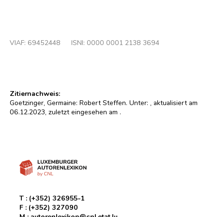
VIAF:
69452448
ISNI: 0000 0001 2138 3694
Zitiernachweis:
Goetzinger, Germaine: Robert Steffen. Unter:
, aktualisiert am
06.12.2023, zuletzt eingesehen am
.
T :
(+352) 326955-1
F :
(+352) 327090
M :
autorenlexikon@cnl.etat.lu