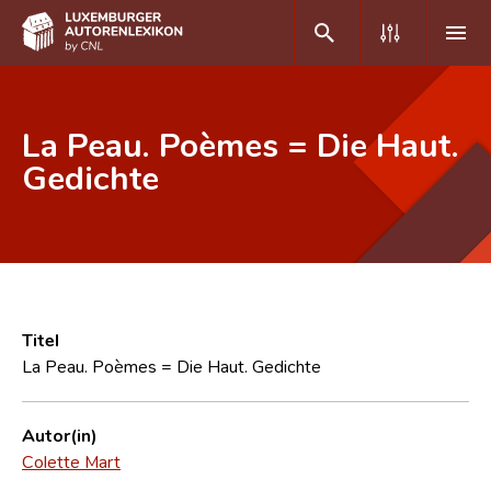
DE
FR
La Peau. Poèmes = Die Haut.
Gedichte
Home
Autor(inn)en A-Z
Erweiterte Suche
Häufige Fragen und Antworten
Titel
La Peau. Poèmes = Die Haut. Gedichte
CNL
Forschungsgruppe
Autor(in)
Colette Mart
Kontakt