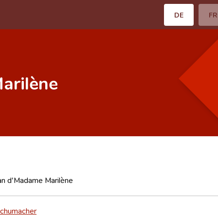
DE
FR
arilène
an d'Madame Marilène
Schumacher