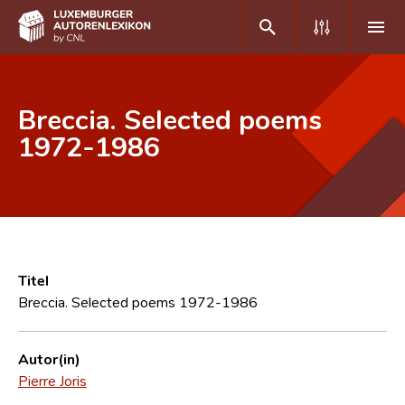
DE
FR
Breccia. Selected poems
1972-1986
Home
Autor(inn)en A-Z
Erweiterte Suche
Häufige Fragen und Antworten
Titel
Breccia. Selected poems 1972-1986
CNL
Forschungsgruppe
Autor(in)
Pierre Joris
Kontakt