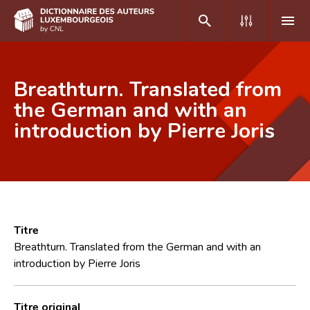
DE
FR
Breathturn. Translated from
the German and with an
introduction by Pierre Joris
Accueil
Auteur(e)s A-Z
Recherche avancée
Foire aux questions
Titre
CNL
Breathturn. Translated from the German and with an
introduction by Pierre Joris
Équipe scientifique
Contact
Titre original