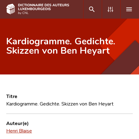
DE
FR
Kardiogramme. Gedichte.
Skizzen von Ben Heyart
Accueil
Auteur(e)s A-Z
Recherche avancée
Foire aux questions
Titre
Kardiogramme. Gedichte. Skizzen von Ben Heyart
CNL
Équipe scientifique
Auteur(e)
Henri Blaise
Contact