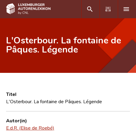
DE
FR
L'Osterbour. La fontaine de
Pâques. Légende
Home
Autor(inn)en A-Z
Erweiterte Suche
Häufige Fragen und Antworten
Titel
L'Osterbour. La fontaine de Pâques. Légende
CNL
Forschungsgruppe
Autor(in)
E.d.R. (Elise de Roebé)
Kontakt