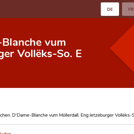
DE
FR
-Blanche vum
ger Vollëks-So. E
chen. D'Dame-Blanche vum Möllerdall. Eng letzeburger Vollëks-So
Ruden