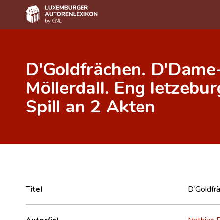
Home
D'Goldfrächen. D'Dame
Autor(inn)en A-Z
Möllerdall. Eng letzebur
Erweiterte Suche
Spill an 2 Akten
Häufige Fragen und Antworten
CNL
Forschungsgruppe
Kontakt
Titel
D'Goldfrä
Autor(in)
Mathias 