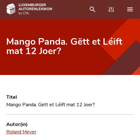
DE
FR
Mango Panda. Gëtt et Léift
mat 12 Joer?
Home
Autor(inn)en A-Z
Erweiterte Suche
Häufige Fragen und Antworten
Titel
Mango Panda. Gëtt et Léift mat 12 Joer?
CNL
Forschungsgruppe
Autor(in)
Roland Meyer
Kontakt