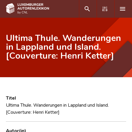
DE
FR
Ultima Thule. Wanderungen
in Lappland und Island.
[Couverture: Henri Ketter]
Home
Autor(inn)en A-Z
Erweiterte Suche
Häufige Fragen und Antworten
Titel
CNL
Ultima Thule. Wanderungen in Lappland und Island.
[Couverture: Henri Ketter]
Forschungsgruppe
Kontakt
Autor(in)