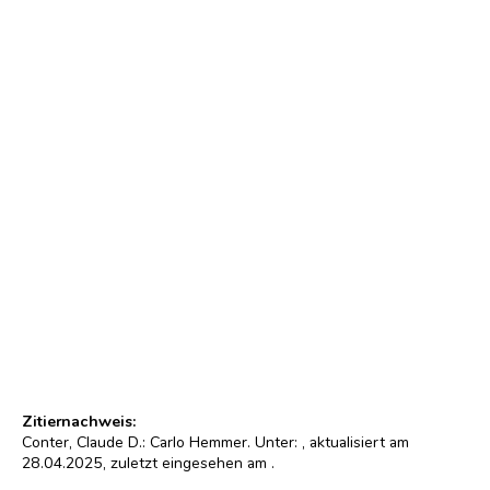
Carlo Hemmer
Foto : Privat
© Droits réservés/Alle Rechte vorbehalten
Zitiernachweis:
Conter, Claude D.: Carlo Hemmer. Unter:
, aktualisiert am
28.04.2025, zuletzt eingesehen am
.