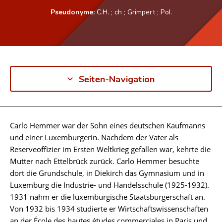
Pseudonyme:
C.H.
;
ch
;
Grimpert
;
Pol.
Seiten-Navigation
Carlo Hemmer war der Sohn eines deutschen Kaufmanns
Biographie
und einer Luxemburgerin. Nachdem der Vater als
Reserveoffizier im Ersten Weltkrieg gefallen war, kehrte die
Mutter nach Ettelbrück zurück. Carlo Hemmer besuchte
dort die Grundschule, in Diekirch das Gymnasium und in
Luxemburg die Industrie- und Handelsschule (1925-1932).
1931 nahm er die luxemburgische Staatsbürgerschaft an.
Von 1932 bis 1934 studierte er Wirtschaftswissenschaften
an der École des hautes études commerciales in Paris und