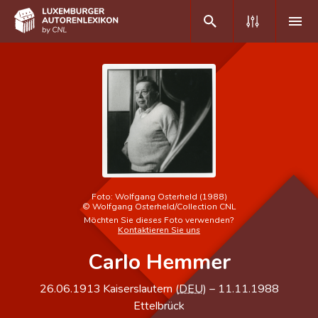
DE
FR
Home
Autor(inn)en A-Z
Erweiterte Suche
Foto:
Wolfgang Osterheld (1988)
©
Wolfgang Osterheld/Collection CNL
Häufige Fragen und Antworten
Möchten Sie dieses Foto verwenden?
Kontaktieren Sie uns
CNL
Carlo Hemmer
Forschungsgruppe
26.06.1913
Kaiserslautern (
DEU
)
–
11.11.1988
Kontakt
Ettelbrück