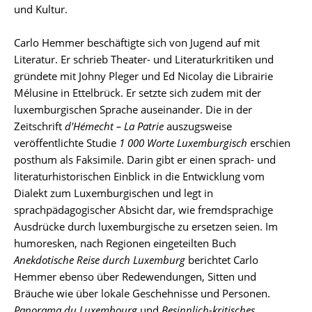
und Kultur.
Carlo Hemmer beschäftigte sich von Jugend auf mit
Literatur. Er schrieb Theater- und Literaturkritiken und
gründete mit Johny Pleger und Ed Nicolay die Librairie
Mélusine in Ettelbrück. Er setzte sich zudem mit der
luxemburgischen Sprache auseinander. Die in der
Zeitschrift
d'Hémecht – La Patrie
auszugsweise
veröffentlichte Studie
1 000 Worte Luxemburgisch
erschien
posthum als Faksimile. Darin gibt er einen sprach- und
literaturhistorischen Einblick in die Entwicklung vom
Dialekt zum Luxemburgischen und legt in
sprachpädagogischer Absicht dar, wie fremdsprachige
Ausdrücke durch luxemburgische zu ersetzen seien. Im
humoresken, nach Regionen eingeteilten Buch
Anekdotische Reise durch Luxemburg
berichtet Carlo
Hemmer ebenso über Redewendungen, Sitten und
Bräuche wie über lokale Geschehnisse und Personen.
Panorama du Luxembourg
und
Besinnlich-kritisches