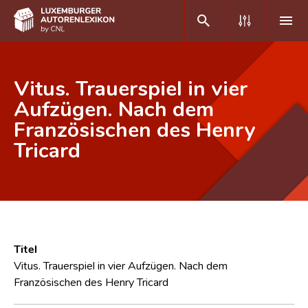
DE
FR
Vitus. Trauerspiel in vier
Aufzügen. Nach dem
Französischen des Henry
Home
Tricard
Autor(inn)en A-Z
Erweiterte Suche
Häufige Fragen und Antworten
CNL
Titel
Forschungsgruppe
Vitus. Trauerspiel in vier Aufzügen. Nach dem
Französischen des Henry Tricard
Kontakt