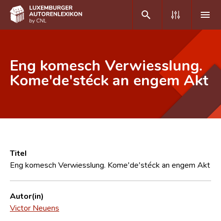
DE
FR
Eng komesch Verwiesslung.
Kome'de'stéck an engem Akt
Home
Autor(inn)en A-Z
Erweiterte Suche
Häufige Fragen und Antworten
Titel
Eng komesch Verwiesslung. Kome'de'stéck an engem Akt
CNL
Forschungsgruppe
Autor(in)
Victor Neuens
Kontakt