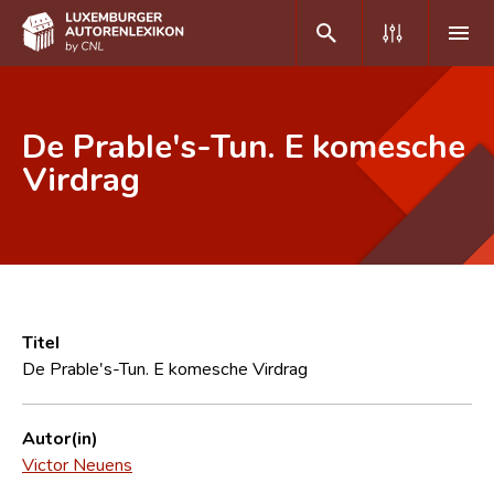
DE
FR
De Prable's-Tun. E komesche
Virdrag
Home
Autor(inn)en A-Z
Erweiterte Suche
Häufige Fragen und Antworten
Titel
De Prable's-Tun. E komesche Virdrag
CNL
Forschungsgruppe
Autor(in)
Victor Neuens
Kontakt