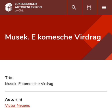
DE
FR
Musek. E komesche Virdrag
Home
Autor(inn)en A-Z
Erweiterte Suche
Häufige Fragen und Antworten
Titel
Musek. E komesche Virdrag
CNL
Forschungsgruppe
Autor(in)
Victor Neuens
Kontakt