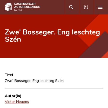
DE
FR
Zwe' Bosseger. Eng leschteg
Szén
Home
Autor(inn)en A-Z
Erweiterte Suche
Häufige Fragen und Antworten
Titel
Zwe' Bosseger. Eng leschteg Szén
CNL
Forschungsgruppe
Autor(in)
Victor Neuens
Kontakt