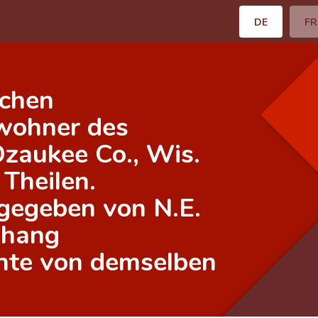
DE
FR
ichen
wohner des
Ozaukee Co., Wis.
Theilen.
gegeben von N.E.
nhang
hte von demselben