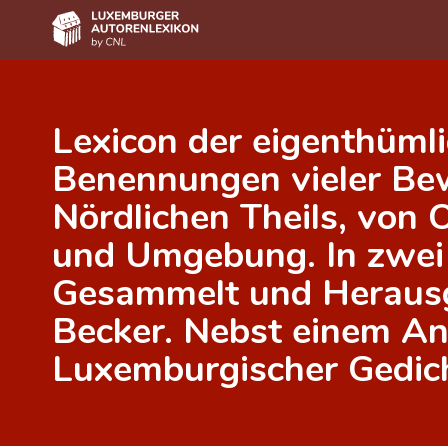
Home
Lexicon der eigenthüml
Autor(inn)en A-Z
Benennungen vieler Be
Erweiterte Suche
Nördlichen Theils, von 
Häufige Fragen und Antworten
und Umgebung. In zwei 
CNL
Gesammelt und Heraus
Forschungsgruppe
Becker. Nebst einem A
Kontakt
Luxemburgischer Gedic