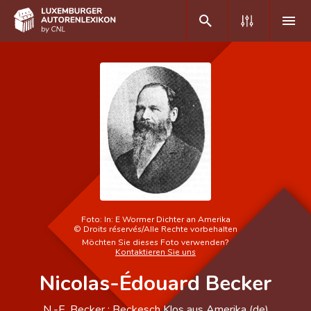
DE
FR
Home
Autor(inn)en A-Z
Erweiterte Suche
Häufige Fragen und Antworten
Foto:
In: E Wormer Dichter an Amerika
©
Droits réservés/Alle Rechte vorbehalten
CNL
Möchten Sie dieses Foto verwenden?
Kontaktieren Sie uns
Forschungsgruppe
Nicolas-Édouard Becker
Kontakt
N.-E. Becker ; Beckesch Klos aus Amerika (de)