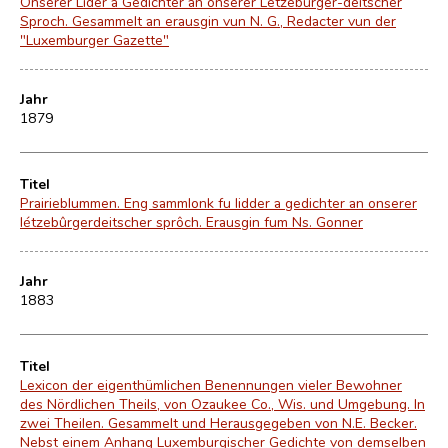
Onserer Lider a Gedichter an onserer Letzeburger-deitscher
Sproch. Gesammelt an erausgin vun N. G., Redacter vun der
"Luxemburger Gazette"
Jahr
1879
Titel
Prairieblummen. Eng sammlonk fu lidder a gedichter an onserer
létzebûrgerdeitscher sprôch. Erausgin fum Ns. Gonner
Jahr
1883
Titel
Lexicon der eigenthümlichen Benennungen vieler Bewohner
des Nördlichen Theils, von Ozaukee Co., Wis. und Umgebung. In
zwei Theilen. Gesammelt und Herausgegeben von N.E. Becker.
Nebst einem Anhang Luxemburgischer Gedichte von demselben