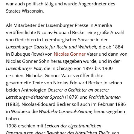
war auch politisch tätig und wurde Abgeordneter des
Staates Wisconsin.
Als Mitarbeiter der Luxemburger Presse in Amerika
veröffentlichte Nicolas-Édouard Becker eine große Anzahl
von Gedichten in luxemburgischer Sprache in der
Luxemburger Gazette für Recht und Wahrheit,
die ab 1884
in Dubuque (Iowa) von
Nicolas Gonner
V
ater und dann von
Nicolas Gonner Sohn herausgegeben wurde, und in der
Luxemburger Post
, die in Chicago von 1897 bis 1900
erschien. Nicholas Gonner Vater veröffentlichte
gesammelte Texte von Nicolas-Édouard Becker in seinen
beiden Anthologien
Onserer a Gedichter an onserer
Letzeburger-deitscher Sproch
(1879) und
Prairieblummen
(1883). Nicolas-Édouard Becker soll auch im Februar 1886
in Waubeka die
Waubeka-Carneval-Zeitung
herausgegeben
haben.
1908 erschien mit
Lexicon der eigenthümlichen
Benennungen vieler Bewohner des Nördlichen Theils, von