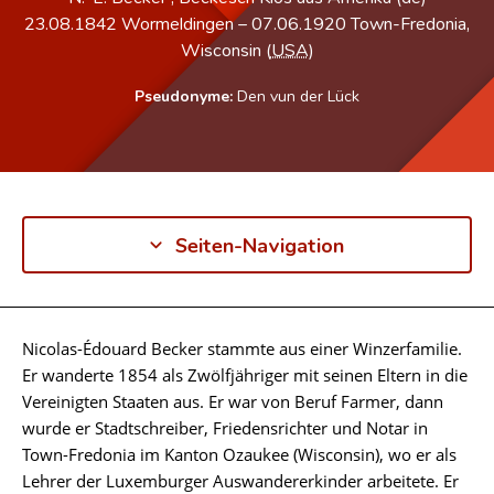
23.08.1842
Wormeldingen
–
07.06.1920
Town-Fredonia,
Wisconsin (
USA
)
Pseudonyme:
Den vun der Lück
Seiten-Navigation
Nicolas-Édouard Becker stammte aus einer Winzerfamilie.
Biographie
Er wanderte 1854 als Zwölfjähriger mit seinen Eltern in die
Vereinigten Staaten aus. Er war von Beruf Farmer, dann
wurde er Stadtschreiber, Friedensrichter und Notar in
Town-Fredonia im Kanton Ozaukee (Wisconsin), wo er als
Lehrer der Luxemburger Auswandererkinder arbeitete. Er