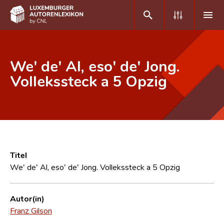
DE
FR
We' de' Al, eso' de' Jong.
Vollekssteck a 5 Opzig
Home
Autor(inn)en A-Z
Erweiterte Suche
Häufige Fragen und Antworten
Titel
We' de' Al, eso' de' Jong. Vollekssteck a 5 Opzig
CNL
Forschungsgruppe
Autor(in)
Franz Gilson
Kontakt