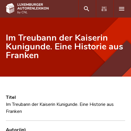
DE
FR
Im Treubann der Kaiserin
Kunigunde. Eine Historie aus
Franken
Home
Autor(inn)en A-Z
Erweiterte Suche
Häufige Fragen und Antworten
Titel
CNL
Im Treubann der Kaiserin Kunigunde. Eine Historie aus
Franken
Forschungsgruppe
Kontakt
Autor(in)