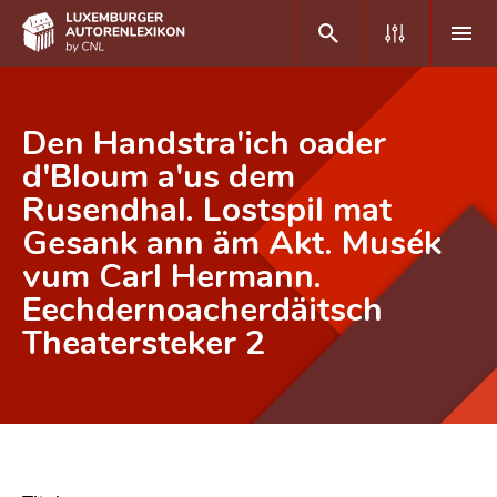
DE
FR
Den Handstra'ich oader
d'Bloum a'us dem
Rusendhal. Lostspil mat
Home
Gesank ann äm Akt. Musék
Autor(inn)en A-Z
vum Carl Hermann.
Erweiterte Suche
Eechdernoacherdäitsch
Theatersteker 2
Häufige Fragen und Antworten
CNL
Forschungsgruppe
Kontakt