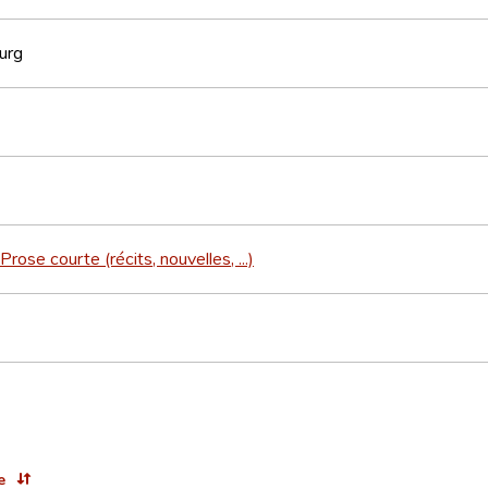
urg
Prose courte (récits, nouvelles, ...)
e