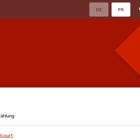
DE
FR
zählung
lcourt