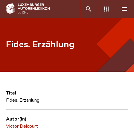
DE
FR
Fides. Erzählung
Home
Autor(inn)en A-Z
Erweiterte Suche
Häufige Fragen und Antworten
Titel
Fides. Erzählung
CNL
Forschungsgruppe
Autor(in)
Victor Delcourt
Kontakt