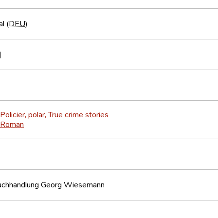
l (
DEU
)
]
Policier, polar, True crime stories
Roman
uchhandlung Georg Wiesemann