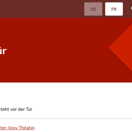
DE
FR
ür
teht vor der Tür
ter (Josy Théato)