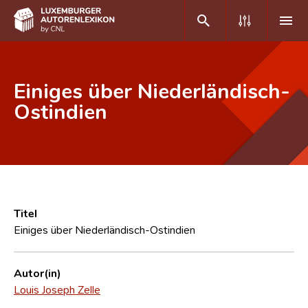
DE
FR
Einiges über Niederländisch-
Ostindien
Home
Autor(inn)en A-Z
Erweiterte Suche
Häufige Fragen und Antworten
Titel
Einiges über Niederländisch-Ostindien
CNL
Forschungsgruppe
Autor(in)
Louis Joseph Zelle
Kontakt