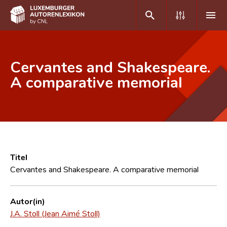
DE
FR
Cervantes and Shakespeare.
A comparative memorial
Home
Autor(inn)en A-Z
Erweiterte Suche
Häufige Fragen und Antworten
Titel
Cervantes and Shakespeare. A comparative memorial
CNL
Forschungsgruppe
Autor(in)
J.A. Stoll (Jean Aimé Stoll)
Kontakt