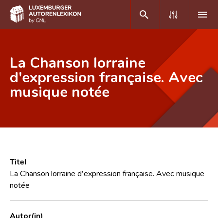
DE
FR
La Chanson lorraine
d'expression française. Avec
musique notée
Home
Autor(inn)en A-Z
Erweiterte Suche
Häufige Fragen und Antworten
Titel
CNL
La Chanson lorraine d'expression française. Avec musique
notée
Forschungsgruppe
Kontakt
Autor(in)