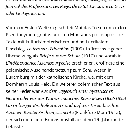
Journal des Professeurs
,
Les Pages de la S.E.L.F. sowie
La Grive
oder
Le Pays lorrain
.
Vor dem Ersten Weltkrieg schrieb Mathias Tresch unter den
Pseudonymen Ignotus und Leo Montanus philosophische
Texte mit kulturkämpferischem und antiklerikalem
Einschlag.
Lettres sur l’éducation
(1909), in Treschs eigener
Übersetzung als
Briefe aus der Schule
(1910) und vorab in
L’Indépendance luxembourgeoise
erschienen, eröffnete eine
polemische Auseinandersetzung zum Schulwesen in
Luxemburg mit der katholischen Kirche, v.a. mit dem
Domherrn Louis Held. Ein weiterer polemischer Text aus
seiner Feder war
Aus dem Tagebuch einer hysterischen
Nonne oder wie das Wundermädchen Klara Moes (1832-1895)
Luxemburger Bischöfe stürzte und auf den Thron brachte.
Auch ein Kapitel Kirchengeschicht
e (Frankfurt/Main 1912),
der sich mit einem Exorzismusfall aus dem 19. Jahrhundert
befasste.