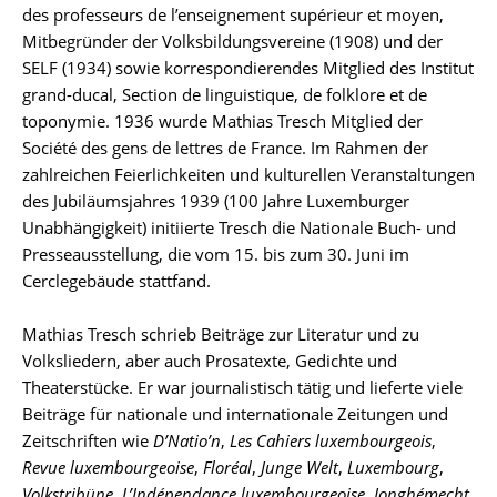
des professeurs de l’enseignement supérieur et moyen,
Mitbegründer der Volksbildungsvereine (1908) und der
SELF (1934) sowie korrespondierendes Mitglied des Institut
grand-ducal, Section de linguistique, de folklore et de
toponymie. 1936 wurde Mathias Tresch Mitglied der
Société des gens de lettres de France. Im Rahmen der
zahlreichen Feierlichkeiten und kulturellen Veranstaltungen
des Jubiläumsjahres 1939 (100 Jahre Luxemburger
Unabhängigkeit) initiierte Tresch die Nationale Buch- und
Presseausstellung, die vom 15. bis zum 30. Juni im
Cerclegebäude stattfand.
Mathias Tresch schrieb Beiträge zur Literatur und zu
Volksliedern, aber auch Prosatexte, Gedichte und
Theaterstücke. Er war journalistisch tätig und lieferte viele
Beiträge für nationale und internationale Zeitungen und
Zeitschriften wie
D’Natio’n
,
Les Cahiers luxembourgeois
,
Revue luxembourgeoise
,
Floréal
,
Junge Welt
,
Luxembourg
,
Volkstribüne
,
L’Indépendance luxembourgeoise
,
Jonghémecht
,