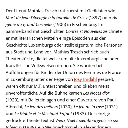
Der Literat Mathias Tresch trat zuerst mit Gedichten wie
Mort de Jean lʼAveugle à la bataille de Crécy
(1897) oder
Au
génie du grand Corneille
(1906) in Erscheinung. Im
Sammelband mit Geschichten
Contes et Nouvelles
zeichnete
er mit literarischen Mitteln einige Episoden aus der
Geschichte Luxemburgs oder stellt eigentümliche Personen
aus Stadt und Land vor. Mathias Tresch schrieb auch
Theaterstücke, die teilweise um alte luxemburgische oder
französische Volksweisen drehen. Sie wurden bei
Aufführungen für Kinder der Union des Femmes de France
in Luxemburg unter der Regie von
Josy Imdahl
gespielt,
waren oft nur M.T. unterschrieben und blieben meist
unveröffentlicht. Auf die Bühne kamen
Les Noces d'or
(1929), mit Balleteinlagen und einer Ouverture von Paul
Albrecht,
Le Jeu des métiers
(1930),
Le Jeu de la rose
(1931)
und
Le Diable et le Méchant Enfant
(1933). Der einzige
gedruckte Theatertext ist
Vieux Noël luxembourgeois en six
tableaux
(1938), ein Weihnachtsspiel in Alexandrinern,