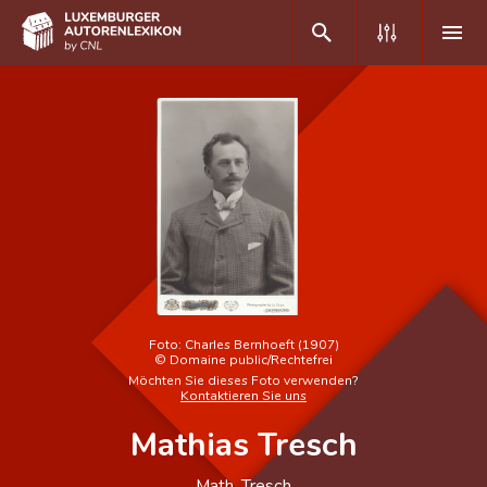
DE
FR
Home
Autor(inn)en A-Z
Erweiterte Suche
Häufige Fragen und Antworten
Foto:
Charles Bernhoeft (1907)
©
Domaine public/Rechtefrei
CNL
Möchten Sie dieses Foto verwenden?
Kontaktieren Sie uns
Forschungsgruppe
Mathias Tresch
Kontakt
Math. Tresch