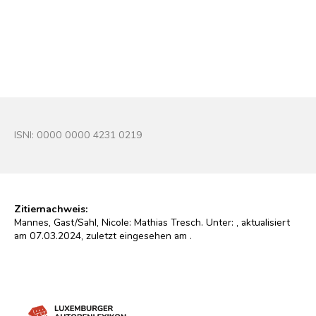
Mathias Tresch
Foto : In: A-Z 1939, N° 2
© Droits réservés/Alle Rechte vorbehalten
ISNI: 0000 0000 4231 0219
Zitiernachweis:
Mannes, Gast/Sahl, Nicole: Mathias Tresch. Unter:
, aktualisiert
am 07.03.2024, zuletzt eingesehen am
.