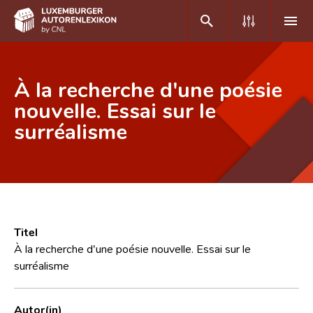
DE
FR
À la recherche d'une poésie
nouvelle. Essai sur le
surréalisme
Home
Autor(inn)en A-Z
Erweiterte Suche
Häufige Fragen und Antworten
Titel
CNL
À la recherche d'une poésie nouvelle. Essai sur le
surréalisme
Forschungsgruppe
Kontakt
Autor(in)