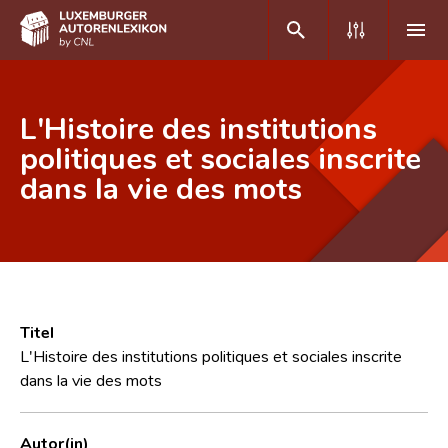
DE
FR
L'Histoire des institutions
politiques et sociales inscrite
dans la vie des mots
Home
Autor(inn)en A-Z
Erweiterte Suche
Häufige Fragen und Antworten
Titel
CNL
L'Histoire des institutions politiques et sociales inscrite
dans la vie des mots
Forschungsgruppe
Kontakt
Autor(in)