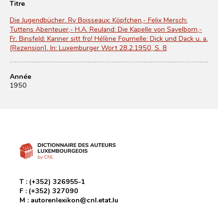
Titre
Die Jugendbücher. Ry Boisseaux: Köpfchen,- Felix Mersch:
Tuttens Abenteuer,- H.A. Reuland: Die Kapelle von Savelborn,-
Fr. Binsfeld: Kanner sitt fro! Hélène Fournelle: Dick und Dack u. a.
[Rezension]. In: Luxemburger Wort 28.2.1950, S. 8
Année
1950
T :
(+352) 326955-1
F :
(+352) 327090
M :
autorenlexikon@cnl.etat.lu