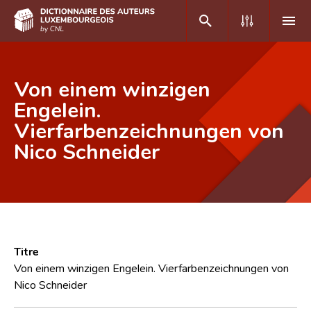
DE
FR
Von einem winzigen
Engelein.
Vierfarbenzeichnungen von
Accueil
Nico Schneider
Auteur(e)s A-Z
Recherche avancée
Foire aux questions
CNL
Titre
Équipe scientifique
Von einem winzigen Engelein. Vierfarbenzeichnungen von
Nico Schneider
Contact