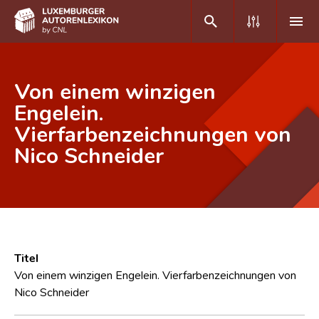
DE
FR
Von einem winzigen
Engelein.
Vierfarbenzeichnungen von
Home
Nico Schneider
Autor(inn)en A-Z
Erweiterte Suche
Häufige Fragen und Antworten
CNL
Titel
Forschungsgruppe
Von einem winzigen Engelein. Vierfarbenzeichnungen von
Nico Schneider
Kontakt