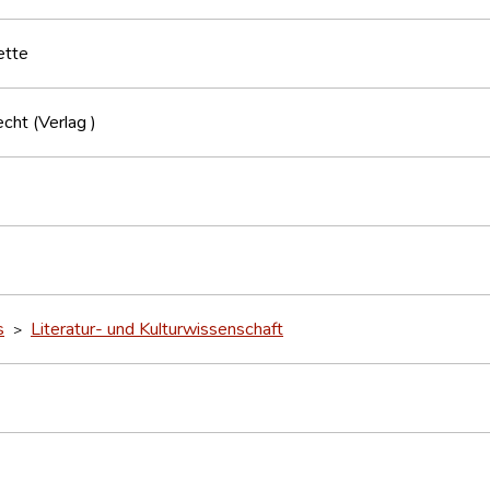
ette
ht (Verlag )
s
Literatur- und Kulturwissenschaft
>