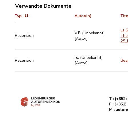
Verwandte Dokumente
Typ
Autor(in)
Tite
La S
V.F. (Unbekannt)
Rezension
The
[Autor]
25.1
rs. (Unbekannt)
Rezension
Besp
[Autor]
T :
(+352)
F :
(+352)
M :
autore