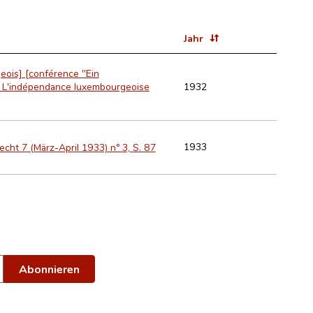
Jahr
geois] [conférence "Ein
1932
: L'indépendance luxembourgeoise
1933
ht 7 (März-April 1933) nº 3, S. 87