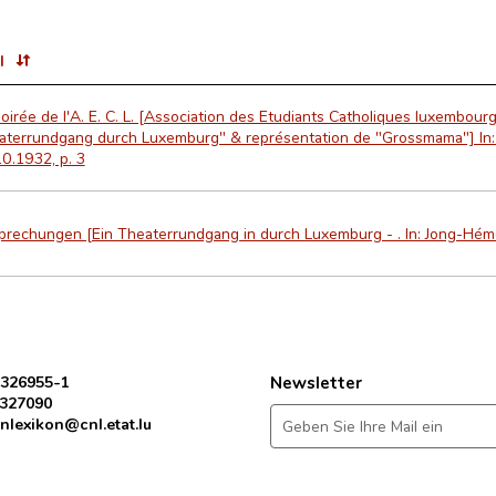
l
oirée de l'A. E. C. L. [Association des Etudiants Catholiques luxembour
aterrundgang durch Luxemburg" & représentation de "Grossmama"] In
0.1932, p. 3
rechungen [Ein Theaterrundgang in durch Luxemburg - . In: Jong-Hémec
 326955-1
Newsletter
 327090
nlexikon@cnl.etat.lu