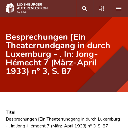
DE
FR
Besprechungen [Ein
Theaterrundgang in durch
Luxemburg - . In: Jong-
Home
Hémecht 7 (März-April
Autor(inn)en A-Z
1933) nº 3, S. 87
Erweiterte Suche
Häufige Fragen und Antworten
CNL
Forschungsgruppe
Titel
Besprechungen [Ein Theaterrundgang in durch Luxemburg
Kontakt
- . In: Jong-Hémecht 7 (März-April 1933) nº 3, S. 87