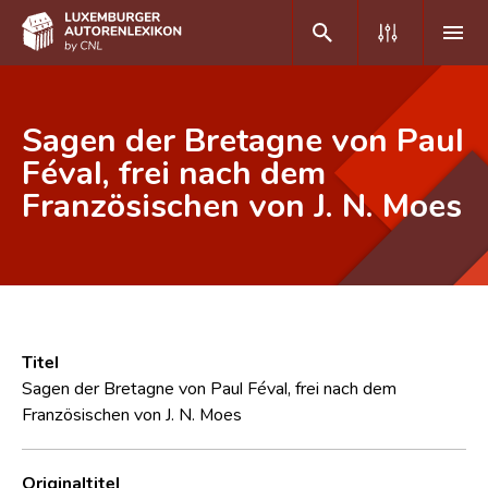
DE
FR
Sagen der Bretagne von Paul
Féval, frei nach dem
Französischen von J. N. Moes
Home
Autor(inn)en A-Z
Erweiterte Suche
Häufige Fragen und Antworten
Titel
CNL
Sagen der Bretagne von Paul Féval, frei nach dem
Französischen von J. N. Moes
Forschungsgruppe
Kontakt
Originaltitel