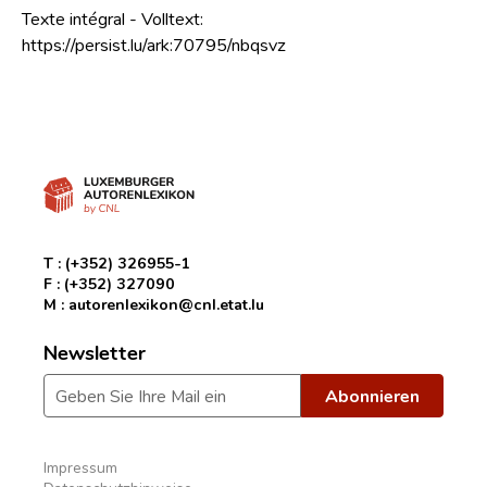
Texte intégral - Volltext:
https://persist.lu/ark:70795/nbqsvz
T :
(+352) 326955-1
F :
(+352) 327090
M :
autorenlexikon@cnl.etat.lu
Newsletter
Impressum