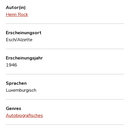
Autor(in)
Henri Rock
Erscheinungsort
Esch/Alzette
Erscheinungsjahr
1946
Sprachen
Luxemburgisch
Genres
Autobiografisches