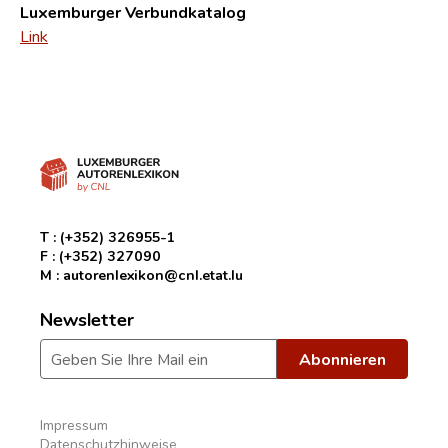
Luxemburger Verbundkatalog
Link
T :
(+352) 326955-1
F :
(+352) 327090
M :
autorenlexikon@cnl.etat.lu
Newsletter
Impressum
Datenschutzhinweise