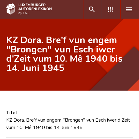
DE
FR
KZ Dora. Bre'f vun engem
"Brongen" vun Esch iwer
d'Zeit vum 10. Mê 1940 bis
Home
14. Juni 1945
Autor(inn)en A-Z
Erweiterte Suche
Häufige Fragen und Antworten
CNL
Titel
Forschungsgruppe
KZ Dora. Bre'f vun engem "Brongen" vun Esch iwer d'Zeit
vum 10. Mê 1940 bis 14. Juni 1945
Kontakt