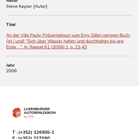
Autor
Steve Kayser [Autor]
Titel
An der Villa Pauly: Présentatioun vum Erny Gillen sengem Buch.
[et / und] "Sich über Wasser halten und durchhalten bis ans
Ende …". In: Rappel 61 (2006) 1, p. 23-43
Jahr
2006
T :
(+352) 326955-1
F :
(+352) 327090