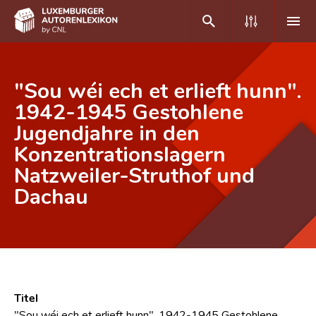
DE
FR
"Sou wéi ech et erlieft hunn".
1942-1945 Gestohlene
Jugendjahre in den
Home
Konzentrationslagern
Autor(inn)en A-Z
Natzweiler-Struthof und
Erweiterte Suche
Dachau
Häufige Fragen und Antworten
CNL
Forschungsgruppe
Titel
Kontakt
"Sou wéi ech et erlieft hunn". 1942-1945 Gestohlene