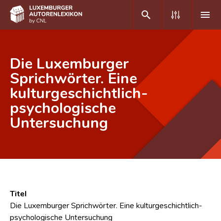
DE
FR
Die Luxemburger
Sprichwörter. Eine
kulturgeschichtlich-
Home
psychologische
Autor(inn)en A-Z
Untersuchung
Erweiterte Suche
Häufige Fragen und Antworten
CNL
Forschungsgruppe
Titel
Die Luxemburger Sprichwörter. Eine kulturgeschichtlich-
Kontakt
psychologische Untersuchung