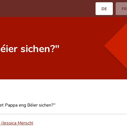
DE
FR
ier sichen?"
t Pappa eng Béier sichen?"
 (Jessica Mersch)