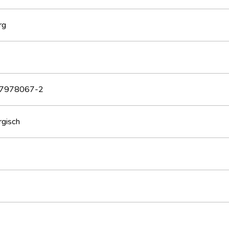
rg
87978067-2
gisch