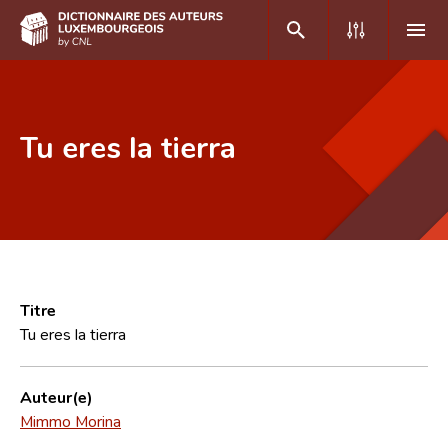
DE
FR
Tu eres la tierra
Accueil
Auteur(e)s A-Z
Recherche avancée
Foire aux questions
Titre
Tu eres la tierra
CNL
Équipe scientifique
Auteur(e)
Mimmo Morina
Contact