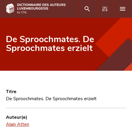
DE
FR
De Sproochmates. De
Sproochmates erzielt
Accueil
Auteur(e)s A-Z
Recherche avancée
Foire aux questions
Titre
De Sproochmates. De Sproochmates erzielt
CNL
Équipe scientifique
Auteur(e)
Alain Atten
Contact