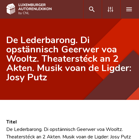
DE
FR
De Lederbarong. Di
opstännisch Geerwer voa
Wooltz. Theaterstéck an 2
Home
Akten. Musik voan de Ligder:
Autor(inn)en A-Z
Josy Putz
Erweiterte Suche
Häufige Fragen und Antworten
CNL
Forschungsgruppe
Titel
De Lederbarong. Di opstännisch Geerwer voa Wooltz.
Kontakt
Theaterstéck an 2 Akten. Musik voan de Ligder: Josy Putz