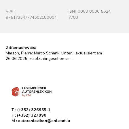
VIAF:
ISNI: 0000 0000 5624
975173547774502180004
7783
Zitiernachweis:
Marson, Pierre: Marco Schank. Unter:
, aktualisiert am
26.06.2025, zuletzt eingesehen am
.
T :
(+352) 326955-1
F :
(+352) 327090
M :
autorenlexikon@cnl.etat.lu