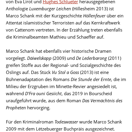
von Eva Lirot und
Hughes Schlueter
herausgegebenen
Anthologie
Luxemburger Leichen
(Hillesheim 2013) ist
Marco Schank mit der Kurzgeschichte
Höllenfeuer
über ein
Attentat islamistischer Terroristen auf das Kernkraftwerk
von Cattenom vertreten. In der Erzählung treten ebenfalls
die Kriminalbeamten Mathieu und Schaeffer auf.
Marco Schank hat ebenfalls vier historische Dramen
vorgelegt.
Däiwelskapp
(2009) und
De Lederbarong
(2011)
greifen Stoffe aus der Regional- und Sozialgeschichte des
Öslings auf. Das Stück
Vu Stol a Goss
(2013) ist eine
Bühnenadaptation des Romans
Die Stunde der Ernte
, die im
Milieu der Erzgruben im Minette-Revier angesiedelt ist,
während
D’Fra ouni Gesiicht
, das 2019 in Bourscheid
uraufgeführt wurde, aus dem Roman
Das Vermächtnis des
Propheten
hervorging.
Für den Kriminalroman
Todeswasser
wurde Marco Schank
2009 mit dem Lëtzebuerger Buchpräis ausgezeichnet.