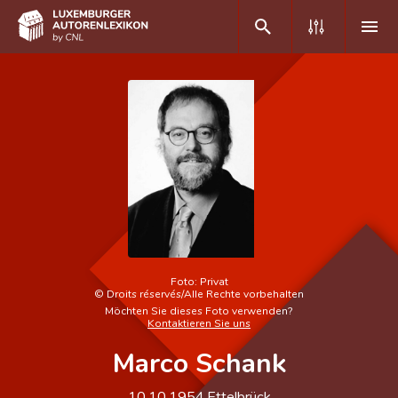
DE
FR
Home
Autor(inn)en A-Z
Erweiterte Suche
Häufige Fragen und Antworten
Foto:
Privat
©
Droits réservés/Alle Rechte vorbehalten
CNL
Möchten Sie dieses Foto verwenden?
Kontaktieren Sie uns
Forschungsgruppe
Marco Schank
Kontakt
10.10.1954
Ettelbrück