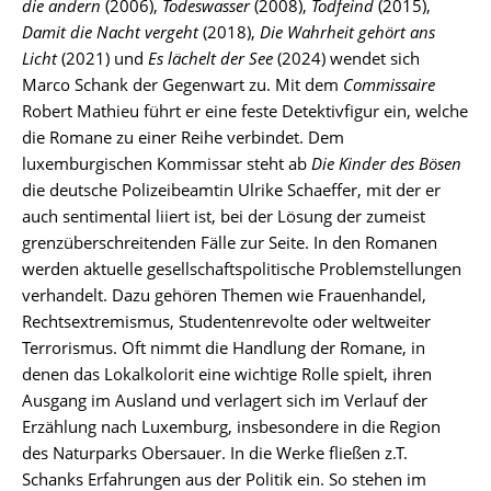
die andern
(2006),
Todeswasser
(2008),
Todfeind
(2015),
Damit die Nacht vergeht
(2018),
Die Wahrheit gehört ans
Licht
(2021) und
Es lächelt der See
(2024) wendet sich
Marco Schank der Gegenwart zu. Mit dem
Commissaire
Robert Mathieu führt er eine feste Detektivfigur ein, welche
die Romane zu einer Reihe verbindet. Dem
luxemburgischen Kommissar steht ab
Die Kinder des Bösen
die deutsche Polizeibeamtin Ulrike Schaeffer, mit der er
auch sentimental liiert ist, bei der Lösung der zumeist
grenzüberschreitenden Fälle zur Seite. In den Romanen
werden aktuelle gesellschaftspolitische Problemstellungen
verhandelt. Dazu gehören Themen wie Frauenhandel,
Rechtsextremismus, Studentenrevolte oder weltweiter
Terrorismus. Oft nimmt die Handlung der Romane, in
denen das Lokalkolorit eine wichtige Rolle spielt, ihren
Ausgang im Ausland und verlagert sich im Verlauf der
Erzählung nach Luxemburg, insbesondere in die Region
des Naturparks Obersauer. In die Werke fließen z.T.
Schanks Erfahrungen aus der Politik ein. So stehen im