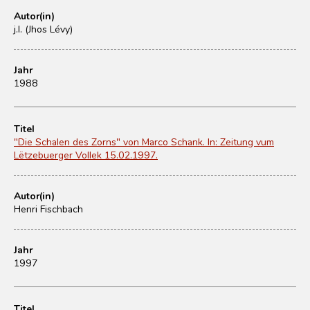
Autor(in)
j.l. (Jhos Lévy)
Jahr
1988
Titel
"Die Schalen des Zorns" von Marco Schank. In: Zeitung vum
Lëtzebuerger Vollek 15.02.1997.
Autor(in)
Henri Fischbach
Jahr
1997
Titel